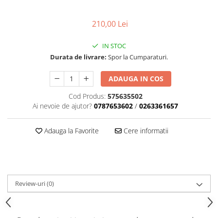
Carcasa ambreiaj
210,00 Lei
Carcasa demaror
Carter/Sasiu
IN STOC
Curele
Durata de livrare:
Spor la Cumparaturi.
Filtru aer
ADAUGA IN COS
Garnituri
Cod Produs:
575635502
Garnituri carburator
Ai nevoie de ajutor?
0787653602
/
0263361657
Gheara doborare
Adauga la Favorite
Cere informatii
Intrerupator
Maner frana
Melc ulei
Pistoane
Review-uri
(0)
Pompa ulei
Rezervor carburant