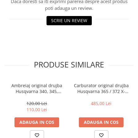
Daca doresti sa iti exprimi parerea despre acest produs
Rulmenti
poti adauga un review.
Tobe esapament
SCRIE UN REVIEW
Volanta
PRODUSE SIMILARE
Ambreiaj original drujba
Carburator original drujba
Husqvarna 340, 345,
Husqvarna 365 / 372 X-
350,450, 55, 455 Rancher
TORQ
120,00 Lei
485,00 Lei
110,00 Lei
ADAUGA IN COS
ADAUGA IN COS