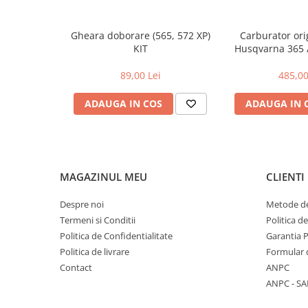
Toba Portata Aluminiu
Gheara Doborare
Gheara doborare (565, 572 XP)
Carburator ori
KIT
Husqvarna 365 
Maner de Pila
Maner Demaror
89,00 Lei
485,00
Aparat de spalat cu presiune
ADAUGA IN COS
ADAUGA IN 
Generator de curent
Robot de Tuns Gazon
Accesorii Robot de tuns gazon
Aspiratoare
MAGAZINUL MEU
CLIENTI
Echipamente Forestiere
Despre noi
Metode de
Jucarii
Termeni si Conditii
Politica d
Piese de schimb
Politica de Confidentialitate
Garantia 
Tambur Demaror
Politica de livrare
Formular 
Aprindere Electronica
Contact
ANPC
ANPC - SA
Ambielaje
Ambreiaje