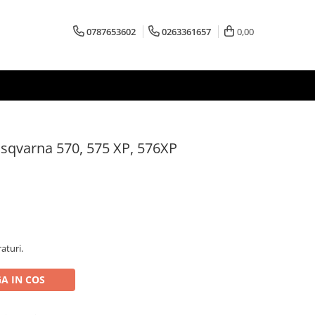
0787653602
0263361657
0,00
usqvarna 570, 575 XP, 576XP
aturi.
A IN COS