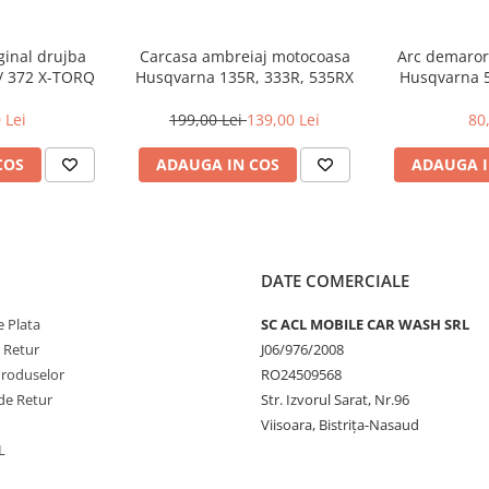
ginal drujba
Carcasa ambreiaj motocoasa
Arc demaror 
/ 372 X-TORQ
Husqvarna 135R, 333R, 535RX
Husqvarna 5
560XP, 5
 Lei
199,00 Lei
139,00 Lei
80
COS
ADAUGA IN COS
ADAUGA I
DATE COMERCIALE
 Plata
SC ACL MOBILE CAR WASH SRL
e Retur
J06/976/2008
Produselor
RO24509568
de Retur
Str. Izvorul Sarat, Nr.96
Viisoara, Bistrița-Nasaud
L