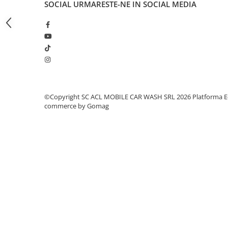
SOCIAL
URMARESTE-NE IN SOCIAL MEDIA
Amortizoare
Arc acceleratie
Arc clichet
Arc demaror
Buson rezervor
Capac ambreiaj
©Copyright SC ACL MOBILE CAR WASH SRL 2026
Platforma E
commerce by Gomag
Capac cilindru
Carburatoare
Carcasa ambreiaj
Carcasa demaror
Carter/Sasiu
Curele
Filtru aer
Garnituri