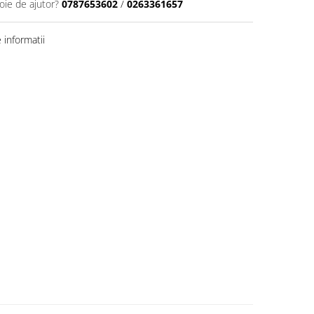
oie de ajutor?
0787653602
/
0263361657
informatii