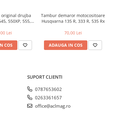
original drujba
Tambur demaror motocositoare
Carter
45, 550XP, 555,
Husqvarna 135 R, 333 R, 535 Rx
Husq
62XP, 572XP
,00 Lei
70,00 Lei
1
N COS
ADAUGA IN COS
ADAUG
SUPORT CLIENTI
0787653602
0263361657
office@aclmag.ro