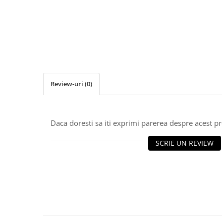
Role Lant
Sine
ULEI 2T
PACHETE SERVICE
Promotii Tik-Tok
YATO
Review-uri
(0)
Freza de Zapada
Motounealta
Accesorii Motocoase
Daca doresti sa iti exprimi parerea despre acest 
Cap trimmy
Discuri
SCRIE UN REVIEW
Fir trimmy
Ham Motocoasa
ULEI 4T
Soluție/Detergent
Tractoare de grădină
TUNING