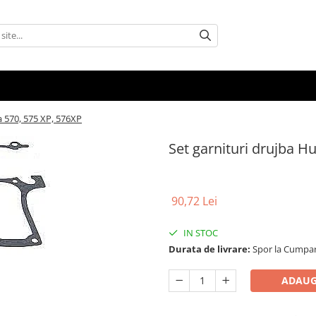
a 570, 575 XP, 576XP
Set garnituri drujba H
90,72 Lei
IN STOC
Durata de livrare:
Spor la Cumpar
ADAUG