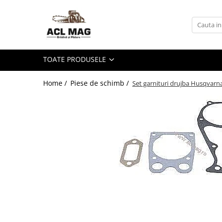
Toate Produsele
Acumulatori
TOATE PRODUSELE
Aparat gard electric
Canistre
Home /
Piese de schimb /
Set garnituri drujba Husqvarn
Husqvarna Construction
Motoferastrau
Kit intretinere
Motoferastrau benzina
Motoferastrau Acumulator
Accesorii Motoferastraie
Vasilina
Kituri Ascutire
Lanturi
Pila Lant