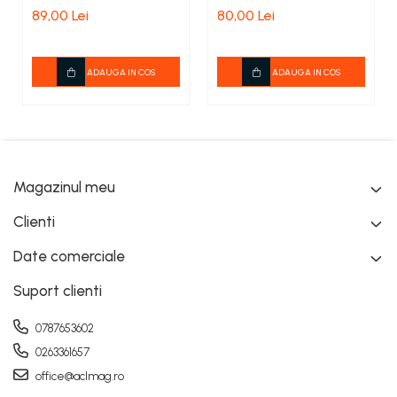
89,00 Lei
80,00 Lei
560XP, 562XP,
572XP
ADAUGA IN COS
ADAUGA IN COS
Magazinul meu
Clienti
Date comerciale
Suport clienti
0787653602
0263361657
office@aclmag.ro