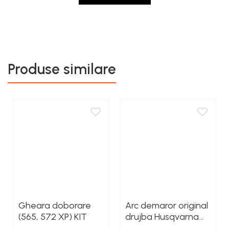
Rezervor carburant
Rulmenti
Tobe esapament
Volanta
Produse similare
Gheara doborare
Arc demaror original
(565, 572 XP) KIT
drujba Husqvarna
545, 550XP, 555,