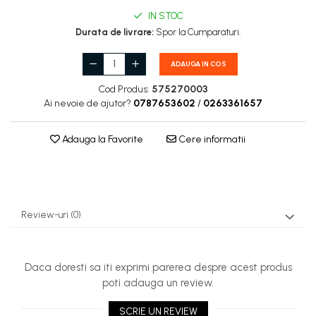
Carburatoare
IN STOC
Carcasa ambreiaj
Durata de livrare:
Spor la Cumparaturi.
Carcasa demaror
ADAUGA IN COS
Carter/Sasiu
Cod Produs:
575270003
Curele
Ai nevoie de ajutor?
0787653602
/
0263361657
Filtru aer
Adauga la Favorite
Cere informatii
Garnituri
Garnituri carburator
Gheara doborare
Review-uri
(0)
Intrerupator
Maner frana
Melc ulei
Daca doresti sa iti exprimi parerea despre acest produs
poti adauga un review.
Pistoane
SCRIE UN REVIEW
Pompa ulei