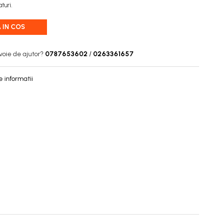
turi.
 IN COS
voie de ajutor?
0787653602
/
0263361657
 informatii