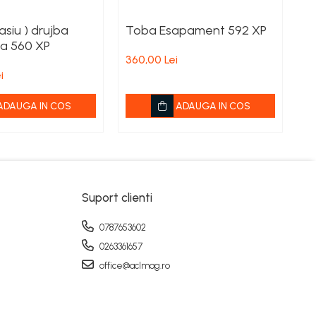
asiu ) drujba
Toba Esapament 592 XP
Ca
a 560 XP
H
360,00 Lei
i
68
ADAUGA IN COS
ADAUGA IN COS
Suport clienti
0787653602
0263361657
office@aclmag.ro