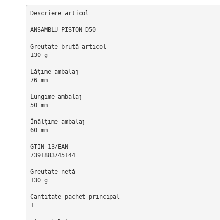
TUNING
Toba Portata Aluminiu
Descriere articol

Gheara Doborare
ANSAMBLU PISTON D50

Maner de Pila
Greutate brută articol

130 g

Maner Demaror
Lățime ambalaj

Aparat de spalat cu presiune
76 mm

Generator de curent
Lungime ambalaj

Robot de Tuns Gazon
50 mm

Accesorii Robot de tuns gazon
Înălțime ambalaj

60 mm

Aspiratoare
Echipamente Forestiere
GTIN-13/EAN

7391883745144

Jucarii
Piese de schimb
Greutate netă

130 g

Tambur Demaror
Cantitate pachet principal

Aprindere Electronica
1

Ambielaje