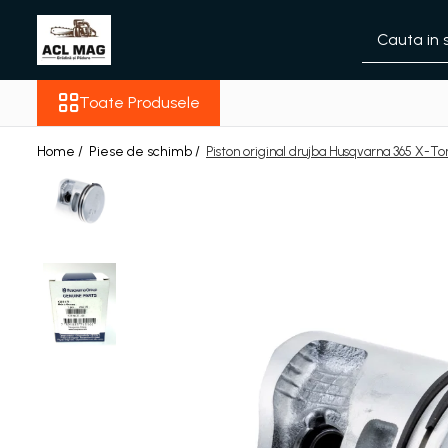
Toate Produsele
Toate Produsele
Acumulatori
Aparat gard electric
Home /
Piese de schimb /
Piston original drujba Husqvarna 365 X-To
Canistre
Husqvarna Construction
Motoferastrau
Kit intretinere
Motoferastrau benzina
Motoferastrau Acumulator
Accesorii Motoferastraie
Vasilina
Kituri Ascutire
Lanturi
Pila Lant