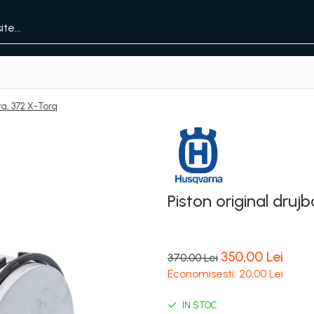
rq, 372 X-Torq
Piston original dru
350,00 Lei
370,00 Lei
Economisesti:
20,00
Lei
IN STOC