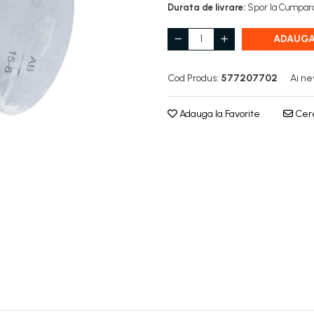
Durata de livrare:
Spor la Cumpara
ADAUGA
Cod Produs:
577207702
Ai ne
Adauga la Favorite
Cere