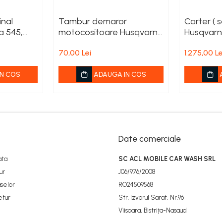
inal
Tambur demaror
Carter ( s
a 545,
motocositoare Husqvarna
Husqvarn
P, 562XP,
135 R, 333 R, 535 Rx
70,00 Lei
1.275,00 Le
N COS
ADAUGA IN COS
Date comerciale
ata
SC ACL MOBILE CAR WASH SRL
ur
J06/976/2008
selor
RO24509568
etur
Str. Izvorul Sarat, Nr.96
Viisoara, Bistrița-Nasaud