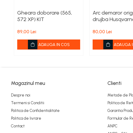
Filtru aer
Garnituri
Gheara doborare (565,
Arc demaror orig
572 XP) KIT
drujba Husqvarn
Garnituri carburator
550XP, 555, 560X
Gheara doborare
89,00 Lei
80,00 Lei
572XP
Intrerupator
ADAUGA IN COS
ADAUGA I
Maner frana
Melc ulei
Pistoane
Pompa ulei
Magazinul meu
Clienti
Rezervor carburant
Despre noi
Metode de Pl
Rulmenti
Termeni si Conditii
Politica de Ret
Tobe esapament
Politica de Confidentialitate
Garantia Produ
Politica de livrare
Formular de R
Volanta
Contact
ANPC
Produse