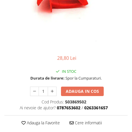
Carcasa ambreiaj
Carcasa demaror
Carter/Sasiu
Curele
Filtru aer
Garnituri
28,80 Lei
Garnituri carburator
Gheara doborare
IN STOC
Durata de livrare:
Spor la Cumparaturi.
Intrerupator
Maner frana
ADAUGA IN COS
Melc ulei
Cod Produs:
503869502
Pistoane
Ai nevoie de ajutor?
0787653602
/
0263361657
Pompa ulei
Adauga la Favorite
Cere informatii
Rezervor carburant