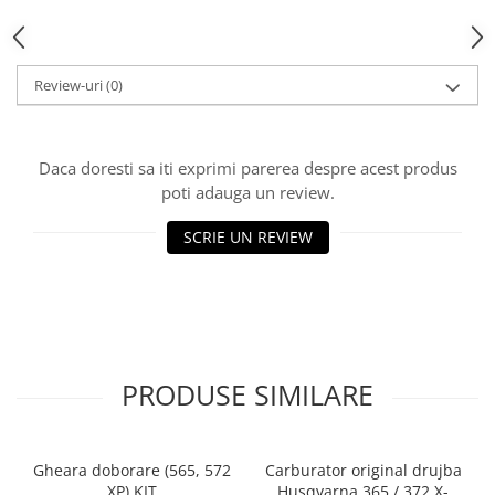
Rulmenti
Tobe esapament
Volanta
Review-uri
(0)
Daca doresti sa iti exprimi parerea despre acest produs
poti adauga un review.
SCRIE UN REVIEW
PRODUSE SIMILARE
Gheara doborare (565, 572
Carburator original drujba
XP) KIT
Husqvarna 365 / 372 X-