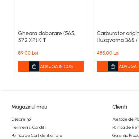
Ambreiaje
Amortizoare
Arc acceleratie
Gheara doborare (565,
Carburator origi
Arc clichet
572 XP) KIT
Husqvarna 365 /
TORQ
Arc demaror
89,00 Lei
485,00 Lei
Buson rezervor
ADAUGA IN COS
ADAUGA I
Capac ambreiaj
Capac cilindru
Carburatoare
Carcasa ambreiaj
Magazinul meu
Clienti
Carcasa demaror
Despre noi
Metode de Pl
Carter/Sasiu
Termeni si Conditii
Politica de Ret
Curele
Politica de Confidentialitate
Garantia Produ