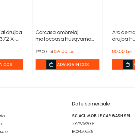
nal drujba
Carcasa ambreiaj
Arc demar
 372 X-
motocoasa Husqvarna
drujba H
135R, 333R, 535RX
550XP, 55
139,00 Lei
80,00 Lei
572XP
199,00 Lei
N COS
ADAUGA IN COS
Date comerciale
ata
SC ACL MOBILE CAR WASH SRL
ur
J06/976/2008
selor
RO24509568