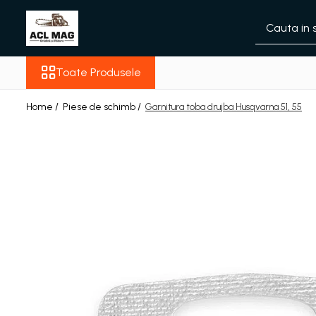
Toate Produsele
Toate Produsele
Acumulatori
Aparat gard electric
Home /
Piese de schimb /
Garnitura toba drujba Husqvarna 51, 55
Canistre
Husqvarna Construction
Motoferastrau
Kit intretinere
Motoferastrau benzina
Motoferastrau Acumulator
Accesorii Motoferastraie
Vasilina
Kituri Ascutire
Lanturi
Pila Lant