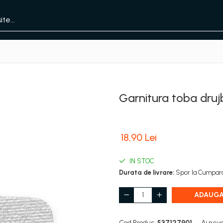
Garnitura toba druj
18,90 Lei
IN STOC
Durata de livrare:
Spor la Cumpara
ADAUGA
Cod Produs:
537127901
Ai nevo