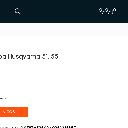
ba Husqvarna 51, 55
turi.
 IN COS
ie de ajutor?
0787653602
/
0263361657