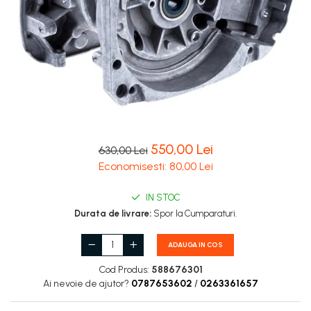
Carburatoare
Carcasa ambreiaj
Carcasa demaror
Carter/Sasiu
Curele
Filtru aer
Garnituri
550,00 Lei
630,00 Lei
Economisesti:
80,00
Lei
Garnituri carburator
Gheara doborare
IN STOC
Durata de livrare:
Spor la Cumparaturi.
Intrerupator
Maner frana
ADAUGA IN COS
Melc ulei
Cod Produs:
588676301
Pistoane
Ai nevoie de ajutor?
0787653602
/
0263361657
Pompa ulei