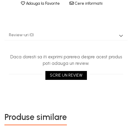
Adauga la Favorite
Cere informatii
Rezervor carburant
Rulmenti
Tobe esapament
Review-uri
(0)
Volanta
Daca doresti sa iti exprimi parerea despre acest produs
poti adauga un review.
SCRIE UN REVIEW
Produse similare