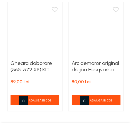
Gheara doborare
Arc demaror original
(565, 572 XP) KIT
drujba Husqvarna
545, 550XP, 555,
89,00 Lei
80,00 Lei
560XP, 562XP,
572XP
ADAUGA IN COS
ADAUGA IN COS