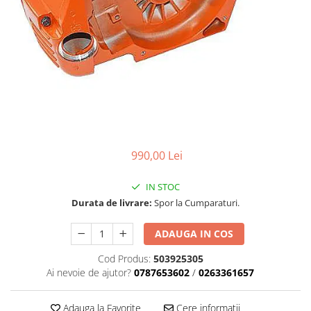
Carcasa ambreiaj
Carcasa demaror
Carter/Sasiu
Curele
Filtru aer
Garnituri
Garnituri carburator
990,00 Lei
Gheara doborare
Intrerupator
IN STOC
Durata de livrare:
Spor la Cumparaturi.
Maner frana
Melc ulei
ADAUGA IN COS
Pistoane
Cod Produs:
503925305
Ai nevoie de ajutor?
0787653602
/
0263361657
Pompa ulei
Rezervor carburant
Adauga la Favorite
Cere informatii