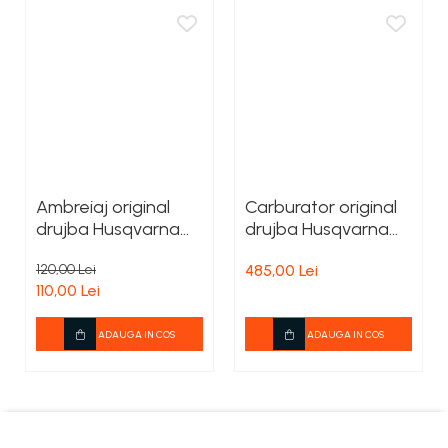
Ambreiaj original
Carburator original
drujba Husqvarna
drujba Husqvarna
340, 345, 350,450,
365 / 372 X-TORQ
120,00 Lei
485,00 Lei
55, 455 Rancher
110,00 Lei
ADAUGA IN COS
ADAUGA IN COS