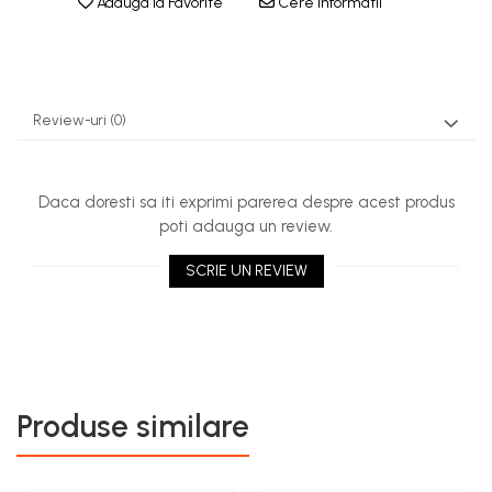
Adauga la Favorite
Cere informatii
Rezervor carburant
Rulmenti
Tobe esapament
Review-uri
(0)
Volanta
Daca doresti sa iti exprimi parerea despre acest produs
poti adauga un review.
SCRIE UN REVIEW
Produse similare