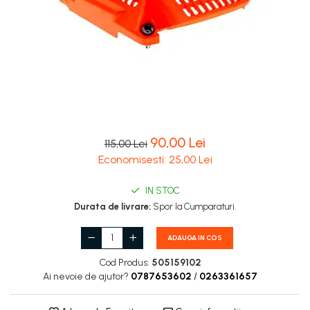
Carburatoare
Carcasa ambreiaj
Carcasa demaror
Carter/Sasiu
Curele
Filtru aer
90,00 Lei
115,00 Lei
Garnituri
Economisesti:
25,00
Lei
Garnituri carburator
Gheara doborare
IN STOC
Durata de livrare:
Spor la Cumparaturi.
Intrerupator
Maner frana
ADAUGA IN COS
Melc ulei
Cod Produs:
505159102
Ai nevoie de ajutor?
0787653602
/
0263361657
Pistoane
Pompa ulei