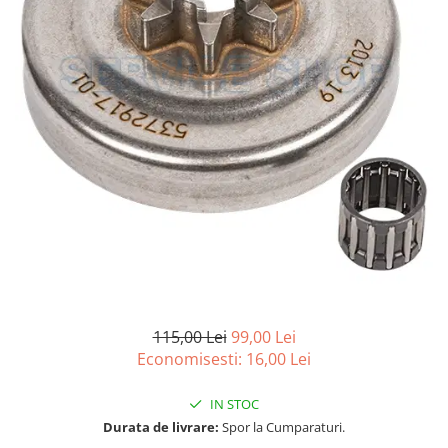
Carcasa ambreiaj
Carcasa demaror
Carter/Sasiu
Curele
Filtru aer
Garnituri
Garnituri carburator
Gheara doborare
Intrerupator
Maner frana
Melc ulei
115,00 Lei
99,00 Lei
Economisesti:
16,00
Lei
Pistoane
Pompa ulei
IN STOC
Rezervor carburant
Durata de livrare:
Spor la Cumparaturi.