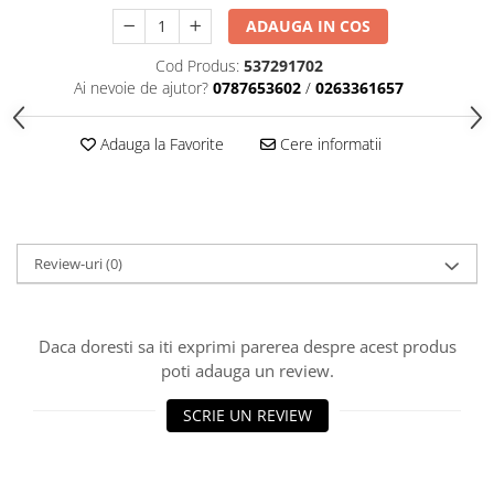
Rulmenti
ADAUGA IN COS
Tobe esapament
Cod Produs:
537291702
Volanta
Ai nevoie de ajutor?
0787653602
/
0263361657
Adauga la Favorite
Cere informatii
Review-uri
(0)
Daca doresti sa iti exprimi parerea despre acest produs
poti adauga un review.
SCRIE UN REVIEW