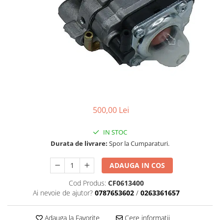
Carcasa ambreiaj
Carcasa demaror
Carter/Sasiu
Curele
Filtru aer
Garnituri
Garnituri carburator
500,00 Lei
Gheara doborare
Intrerupator
IN STOC
Durata de livrare:
Spor la Cumparaturi.
Maner frana
Melc ulei
ADAUGA IN COS
Pistoane
Cod Produs:
CF0613400
Ai nevoie de ajutor?
0787653602
/
0263361657
Pompa ulei
Rezervor carburant
Adauga la Favorite
Cere informatii