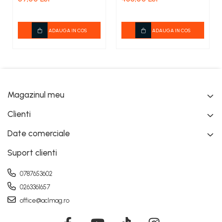
ADAUGA IN COS
ADAUGA IN COS
Magazinul meu
Clienti
Date comerciale
Suport clienti
0787653602
0263361657
office@aclmag.ro