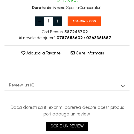
IN STOC
Carburatoare
Durata de livrare:
Spor la Cumparaturi.
Carcasa ambreiaj
ADAUGA IN COS
Carcasa demaror
Cod Produs:
587248702
Carter/Sasiu
Ai nevoie de ajutor?
0787653602
/
0263361657
Curele
Filtru aer
Adauga la Favorite
Cere informatii
Garnituri
Garnituri carburator
Gheara doborare
Review-uri
(0)
Intrerupator
Maner frana
Daca doresti sa iti exprimi parerea despre acest produs
Melc ulei
poti adauga un review.
Pistoane
SCRIE UN REVIEW
Pompa ulei