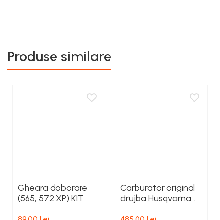
Rezervor carburant
Rulmenti
Tobe esapament
Produse similare
Volanta
Gheara doborare
Carburator original
(565, 572 XP) KIT
drujba Husqvarna
365 / 372 X-TORQ
89,00 Lei
485,00 Lei