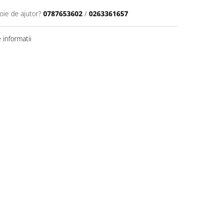
oie de ajutor?
0787653602
/
0263361657
informatii