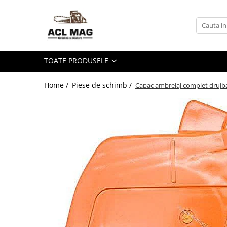
Toate Produsele
Acumulatori
TOATE PRODUSELE
Aparat gard electric
Canistre
Home /
Piese de schimb /
Capac ambreiaj complet drujba
Husqvarna Construction
Motoferastrau
Kit intretinere
Motoferastrau benzina
Motoferastrau Acumulator
Accesorii Motoferastraie
Vasilina
Kituri Ascutire
Lanturi
Pila Lant