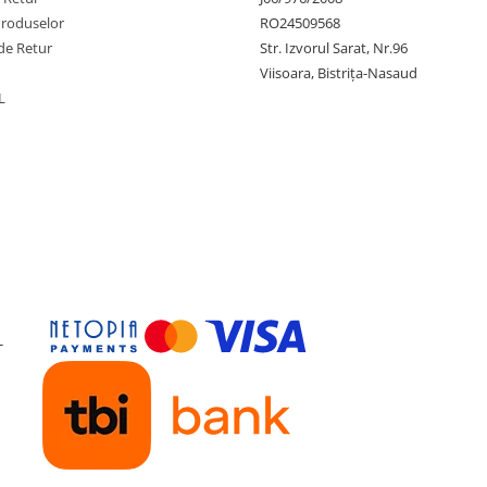
Produselor
RO24509568
de Retur
Str. Izvorul Sarat, Nr.96
Viisoara, Bistrița-Nasaud
L
-