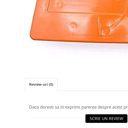
Role Lant
Sine
ULEI 2T
PACHETE SERVICE
Promotii Tik-Tok
YATO
Freza de Zapada
Motounealta
Accesorii Motocoase
Cap trimmy
Discuri
Review-uri
(0)
Fir trimmy
Ham Motocoasa
ULEI 4T
Daca doresti sa iti exprimi parerea despre acest 
Soluție/Detergent
Tractoare de grădină
SCRIE UN REVIEW
TUNING