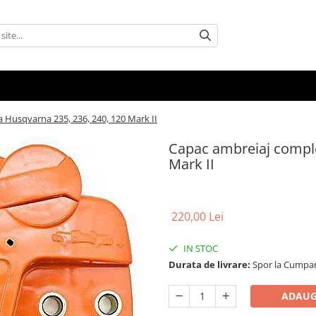
 Husqvarna 235, 236, 240, 120 Mark II
Capac ambreiaj comple
Mark II
220,00 Lei
IN STOC
Durata de livrare:
Spor la Cumpar
ADAUG