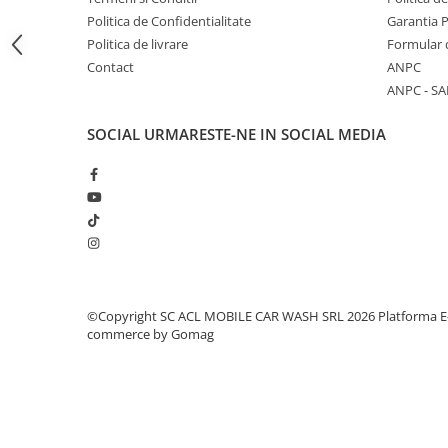
Politica de Confidentialitate
Garantia 
Amortizoare
Politica de livrare
Formular 
Arc acceleratie
Contact
ANPC
ANPC - SA
Arc clichet
Arc demaror
SOCIAL
URMARESTE-NE IN SOCIAL MEDIA
Buson rezervor
Capac ambreiaj
Capac cilindru
Carburatoare
Carcasa ambreiaj
Carcasa demaror
©Copyright SC ACL MOBILE CAR WASH SRL 2026
Platforma E
commerce by Gomag
Carter/Sasiu
Curele
Filtru aer
Garnituri