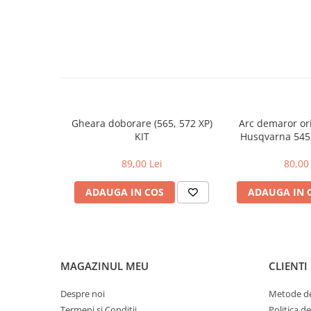
Toba Portata Aluminiu
Gheara Doborare
Maner de Pila
Maner Demaror
Aparat de spalat cu presiune
Generator de curent
Gheara doborare (565, 572 XP)
Arc demaror or
Robot de Tuns Gazon
KIT
Husqvarna 545,
560XP, 562
Accesorii Robot de tuns gazon
89,00 Lei
80,00 
Aspiratoare
Echipamente Forestiere
ADAUGA IN COS
ADAUGA IN 
Jucarii
Piese de schimb
Tambur Demaror
MAGAZINUL MEU
CLIENTI
Aprindere Electronica
Ambielaje
Despre noi
Metode de
Ambreiaje
Termeni si Conditii
Politica d