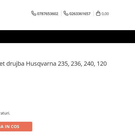
0787653602
0263361657
0,00
t drujba Husqvarna 235, 236, 240, 120
aturi.
A IN COS