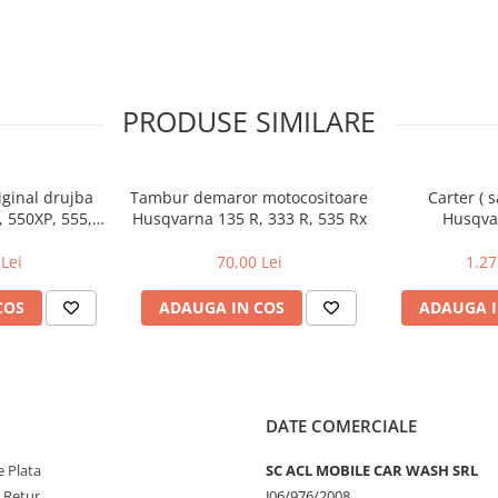
PRODUSE SIMILARE
iginal drujba
Tambur demaror motocositoare
Carter ( 
 550XP, 555,
Husqvarna 135 R, 333 R, 535 Rx
Husqva
XP, 572XP
Lei
70,00 Lei
1.27
COS
ADAUGA IN COS
ADAUGA I
DATE COMERCIALE
 Plata
SC ACL MOBILE CAR WASH SRL
e Retur
J06/976/2008