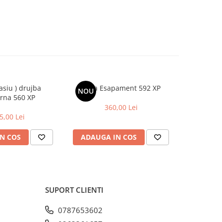
sasiu ) drujba
Toba Esapament 592 XP
Carter
NOU
rna 560 XP
Hus
360,00 Lei
5,00 Lei
680,0
N COS
ADAUGA IN COS
ADAUG
SUPORT CLIENTI
0787653602