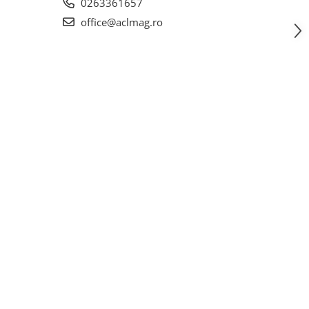
0263361657
office@aclmag.ro