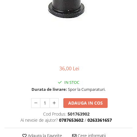
Carcasa ambreiaj
Carcasa demaror
Carter/Sasiu
Curele
Filtru aer
Garnituri
Garnituri carburator
36,00 Lei
Gheara doborare
Intrerupator
IN STOC
Durata de livrare:
Spor la Cumparaturi.
Maner frana
Melc ulei
ADAUGA IN COS
Pistoane
Cod Produs:
501763902
Ai nevoie de ajutor?
0787653602
/
0263361657
Pompa ulei
Rezervor carburant
Adauga la Favorite
Cere informatii