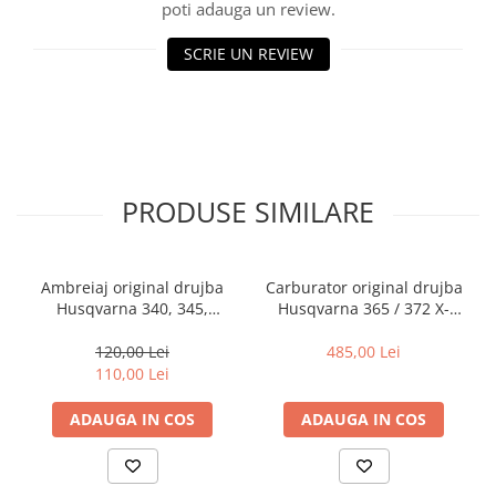
Rulmenti
poti adauga un review.
Tobe esapament
SCRIE UN REVIEW
Volanta
PRODUSE SIMILARE
Ambreiaj original drujba
Carburator original drujba
Husqvarna 340, 345,
Husqvarna 365 / 372 X-
350,450, 55, 455 Rancher
TORQ
120,00 Lei
485,00 Lei
110,00 Lei
ADAUGA IN COS
ADAUGA IN COS