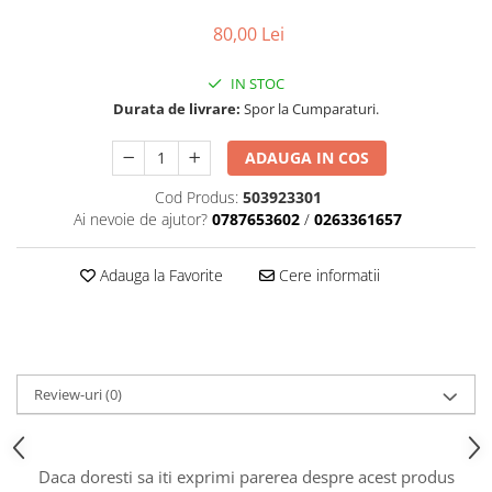
Carcasa ambreiaj
80,00 Lei
Carcasa demaror
IN STOC
Carter/Sasiu
Durata de livrare:
Spor la Cumparaturi.
Curele
ADAUGA IN COS
Filtru aer
Garnituri
Cod Produs:
503923301
Ai nevoie de ajutor?
0787653602
/
0263361657
Garnituri carburator
Gheara doborare
Adauga la Favorite
Cere informatii
Intrerupator
Maner frana
Melc ulei
Review-uri
(0)
Pistoane
Pompa ulei
Rezervor carburant
Daca doresti sa iti exprimi parerea despre acest produs