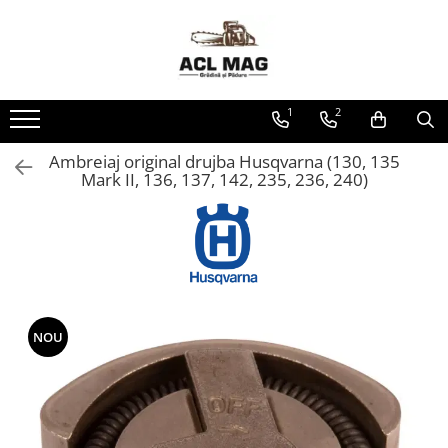
Toate Produsele
Acumulatori
1
2
Aparat gard electric
Canistre
Ambreiaj original drujba Husqvarna (130, 135
Mark II, 136, 137, 142, 235, 236, 240)
Husqvarna Construction
Motoferastrau
Kit intretinere
Motoferastrau benzina
Motoferastrau Acumulator
Accesorii Motoferastraie
NOU
Vasilina
Kituri Ascutire
Lanturi
Pila Lant