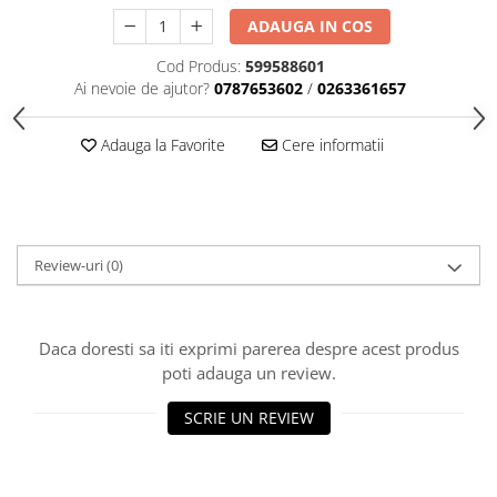
Toba Portata Aluminiu
ADAUGA IN COS
Gheara Doborare
Cod Produs:
599588601
Maner de Pila
Ai nevoie de ajutor?
0787653602
/
0263361657
Maner Demaror
Adauga la Favorite
Cere informatii
Aparat de spalat cu presiune
Generator de curent
Robot de Tuns Gazon
Accesorii Robot de tuns gazon
Review-uri
(0)
Aspiratoare
Echipamente Forestiere
Jucarii
Daca doresti sa iti exprimi parerea despre acest produs
Piese de schimb
poti adauga un review.
Tambur Demaror
SCRIE UN REVIEW
Aprindere Electronica
Ambielaje
Ambreiaje