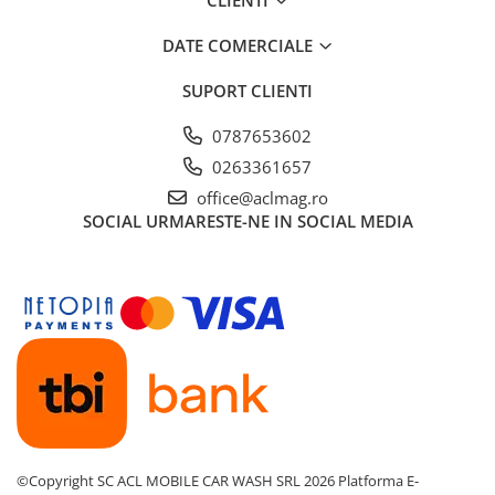
CLIENTI
Garnituri carburator
DATE COMERCIALE
Gheara doborare
Intrerupator
SUPORT CLIENTI
Maner frana
0787653602
Melc ulei
0263361657
Pistoane
office@aclmag.ro
SOCIAL
URMARESTE-NE IN SOCIAL MEDIA
Pompa ulei
Rezervor carburant
Rulmenti
Tobe esapament
Volanta
Produse
ROTAKT
Scarificator
TOTAL
©Copyright SC ACL MOBILE CAR WASH SRL 2026
Platforma E-