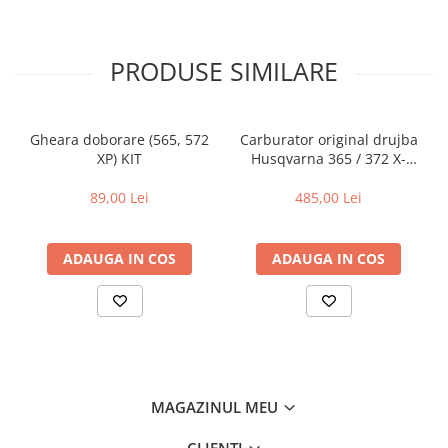
Amortizoare
Arc acceleratie
PRODUSE SIMILARE
Arc clichet
Arc demaror
Gheara doborare (565, 572
Carburator original drujba
Buson rezervor
XP) KIT
Husqvarna 365 / 372 X-
TORQ
Capac ambreiaj
89,00 Lei
485,00 Lei
Capac cilindru
Carburatoare
ADAUGA IN COS
ADAUGA IN COS
Carcasa ambreiaj
Carcasa demaror
Carter/Sasiu
Curele
Filtru aer
MAGAZINUL MEU
Garnituri