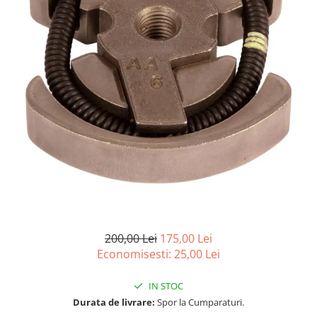
Role Lant
Sine
ULEI 2T
PACHETE SERVICE
Promotii Tik-Tok
YATO
Freza de Zapada
Motounealta
Accesorii Motocoase
Cap trimmy
Discuri
Fir trimmy
Ham Motocoasa
200,00 Lei
175,00 Lei
Economisesti:
25,00
Lei
ULEI 4T
Soluție/Detergent
IN STOC
Tractoare de grădină
Durata de livrare:
Spor la Cumparaturi.
TUNING