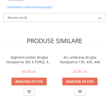
Garnituri carburator
Informatii conformitate produs
Gheara doborare
Review-uri
(0)
Intrerupator
Maner frana
Melc ulei
PRODUSE SIMILARE
Pistoane
Pompa ulei
Rezervor carburant
Segment piston drujba
Arc ambreiaj drujba
Husqvarna 365 X-TORQ, 372
Husqvarna 135, 435, 440
Rulmenti
XP X-TORQ
60,00 Lei
20,00 Lei
Tobe esapament
Volanta
ADAUGA IN COS
ADAUGA IN COS
Produse
ROTAKT
Scarificator
TOTAL