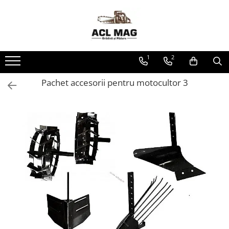
Toate Produsele
Acumulatori
1
2
Aparat gard electric
Canistre
Pachet accesorii pentru motocultor 3
Husqvarna Construction
Motoferastrau
Kit intretinere
Motoferastrau benzina
Motoferastrau Acumulator
Accesorii Motoferastraie
Vasilina
Kituri Ascutire
Lanturi
Pila Lant