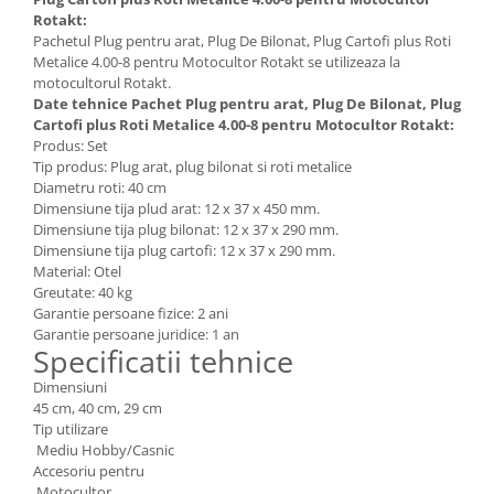
Rotakt:
Amortizoare
Pachetul Plug pentru arat, Plug De Bilonat, Plug Cartofi plus Roti
Metalice 4.00-8 pentru Motocultor Rotakt se utilizeaza la
Arc acceleratie
motocultorul Rotakt.
Arc clichet
Date tehnice Pachet Plug pentru arat, Plug De Bilonat, Plug
Cartofi plus Roti Metalice 4.00-8 pentru Motocultor Rotakt:
Arc demaror
Produs: Set
Tip produs: Plug arat, plug bilonat si roti metalice
Buson rezervor
Diametru roti: 40 cm
Capac ambreiaj
Dimensiune tija plud arat: 12 x 37 x 450 mm.
Dimensiune tija plug bilonat: 12 x 37 x 290 mm.
Capac cilindru
Dimensiune tija plug cartofi: 12 x 37 x 290 mm.
Material: Otel
Carburatoare
Greutate: 40 kg
Carcasa ambreiaj
Garantie persoane fizice: 2 ani
Garantie persoane juridice: 1 an
Carcasa demaror
Specificatii tehnice
Carter/Sasiu
Dimensiuni
45 cm, 40 cm, 29 cm
Curele
Tip utilizare
Filtru aer
Mediu Hobby/Casnic
Accesoriu pentru
Garnituri
Motocultor