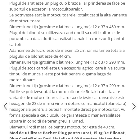
Plugul de arat este un plug cu o brazda, iar prinderea se face pe
Toba Portata Aluminiu
suportul de accesorii a motocultoarelor.
Gheara Doborare
Se potriveste atat la motocultoarele Rotakt cat si la alte variante
de motocultoare.
Maner de Pila
Dimensiune tija (grosime x latime x lungime): 12 x 37 x 450 mm.
Plugul de bilonat se utilizeaza cand doriti sa rariti culturile de
Maner Demaror
porumb sau daca doriti sa realizati canalul in care vor fi plantati
Aparat de spalat cu presiune
cartofii.
Adancimea de lucru este de maxim 25 cm, iar inaltimea totala a
Generator de curent
plugului de bilonat este de 44 cm.
Robot de Tuns Gazon
Dimensiune tija (grosime x latime x lungime): 12 x 37 x 290 mm.
Accesorii Robot de tuns gazon
Plugul de scos cartofi este un accesoriu agricol care iti va scurta
timpul de munca si este potrivit pentru o gama larga de
Aspiratoare
motocultoare.
Echipamente Forestiere
Dimensiune tija (grosime x latime x lungime): 12 x 37 x 290 mm.
Rotile se potrivesc atat la motocultoarele Rotakt cat si la alte
Jucarii
variante de motocultoare al caror ax de iesire la transmisie este
Piese de schimb
hexagon de 23 de mm si vine in dotare cu manicotul (planetara)
hexagonala pentru a putea fi montate direct pe motocultor. Au
Tambur Demaror
forma speciala a cauciucului ce garanteaza o manevrabilitate
Aprindere Electronica
usoara in conditii de teren greu si umed.
Diametrul rotii metalice pentru motocultor este de 40 cm.
Ambielaje
Mod de utilizare Pachet Plug pentru arat, Plug De Bilonat,
Ambreiaje
Plug Cartofi plus Roti Metalice 4.00-8 pentru Motocultor