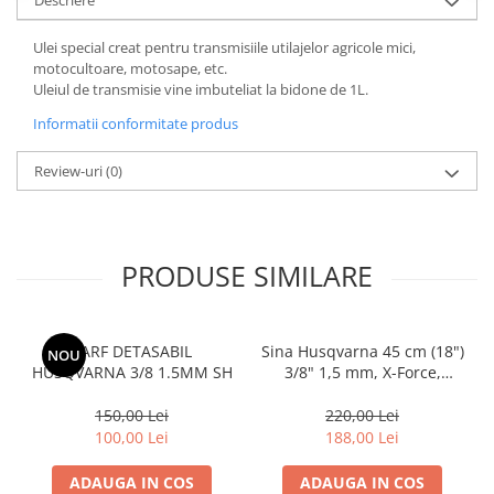
Descriere
Toba Portata Aluminiu
Ulei special creat pentru transmisiile utilajelor agricole mici,
Gheara Doborare
motocultoare, motosape, etc.
Maner de Pila
Uleiul de transmisie vine imbuteliat la bidone de 1L.
Maner Demaror
Informatii conformitate produs
Aparat de spalat cu presiune
Review-uri
(0)
Generator de curent
Robot de Tuns Gazon
Accesorii Robot de tuns gazon
PRODUSE SIMILARE
Aspiratoare
Echipamente Forestiere
Jucarii
VARF DETASABIL
Sina Husqvarna 45 cm (18")
NOU
Piese de schimb
HUSQVARNA 3/8 1.5MM SH
3/8" 1,5 mm, X-Force,
Tambur Demaror
Laminated bar
150,00 Lei
220,00 Lei
Aprindere Electronica
100,00 Lei
188,00 Lei
Ambielaje
ADAUGA IN COS
ADAUGA IN COS
Ambreiaje