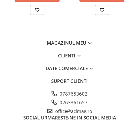
Amortizoare
Arc acceleratie
Arc clichet
Arc demaror
MAGAZINUL MEU
Buson rezervor
CLIENTI
Capac ambreiaj
Capac cilindru
DATE COMERCIALE
Carburatoare
SUPORT CLIENTI
Carcasa ambreiaj
0787653602
Carcasa demaror
0263361657
Carter/Sasiu
office@aclmag.ro
Curele
SOCIAL
URMARESTE-NE IN SOCIAL MEDIA
Filtru aer
Garnituri