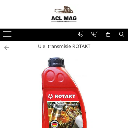
Toate Produsele
Acumulatori
1
2
Aparat gard electric
Canistre
Ulei transmisie ROTAKT
Husqvarna Construction
Motoferastrau
Kit intretinere
Motoferastrau benzina
Motoferastrau Acumulator
Accesorii Motoferastraie
Vasilina
Kituri Ascutire
Lanturi
Pila Lant