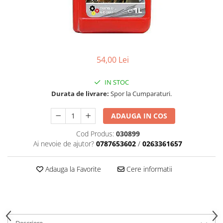
Role Lant
Sine
ULEI 2T
PACHETE SERVICE
54,00 Lei
Promotii Tik-Tok
YATO
IN STOC
Freza de Zapada
Durata de livrare:
Spor la Cumparaturi.
Motounealta
Accesorii Motocoase
ADAUGA IN COS
Cap trimmy
Cod Produs:
030899
Discuri
Ai nevoie de ajutor?
0787653602
/
0263361657
Fir trimmy
Ham Motocoasa
Adauga la Favorite
Cere informatii
ULEI 4T
Soluție/Detergent
Tractoare de grădină
TUNING