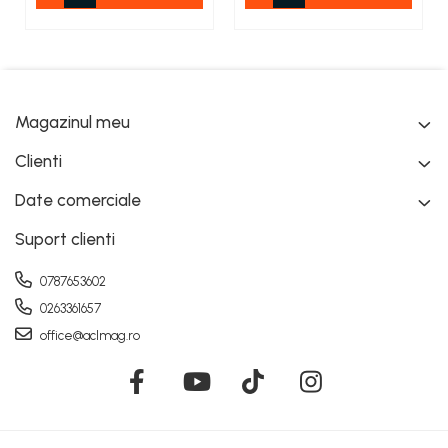
Magazinul meu
Clienti
Date comerciale
Suport clienti
0787653602
0263361657
office@aclmag.ro