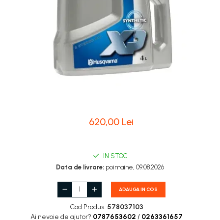
Carburatoare
Carcasa ambreiaj
Carcasa demaror
Carter/Sasiu
Curele
Filtru aer
Garnituri
Garnituri carburator
620,00 Lei
Gheara doborare
Intrerupator
IN STOC
Data de livrare:
poimaine, 09.08.2026
Maner frana
Melc ulei
ADAUGA IN COS
Pistoane
Cod Produs:
578037103
Pompa ulei
Ai nevoie de ajutor?
0787653602
/
0263361657