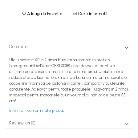
Rezervor carburant
Adauga la Favorite
Cere informatii
Rulmenti
Tobe esapament
Volanta
Descriere
Uleiul sintetic XP in 2 timpi Husqvarna complet sintetic si
biodegradabil (64% acc OESD301B) este dezvoltat pentru o
utilizare dura, cu sarcini mari si turatie a motorului. Uleiul cu noxe
reduse ofera o lubrifiere extrem de buna, un motor mai curat si o
acoperire mai mica pe piston si in carter, comparativ cu uleiurile
concurente. Adecvat pentru toate produsele Husqvarna in 2 timpi,
in special pentru motoarele cu un volum al cilindrilor de peste 55
cm³.
Informatii conformitate produs
Review-uri
(0)