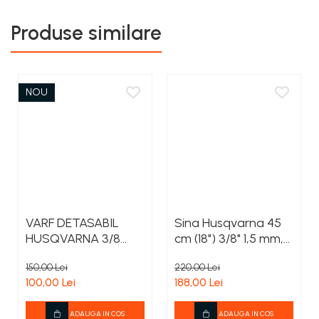
Produse similare
NOU
VARF DETASABIL
Sina Husqvarna 45
HUSQVARNA 3/8
cm (18") 3/8" 1,5 mm,
1.5MM SH
X-Force, Laminated
150,00 Lei
220,00 Lei
bar
100,00 Lei
188,00 Lei
ADAUGA IN COS
ADAUGA IN COS