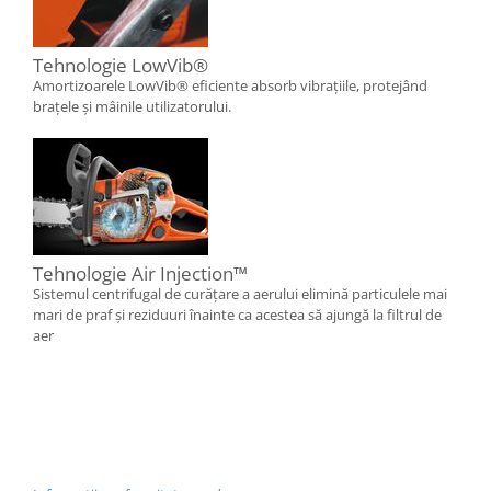
Tehnologie LowVib®
Amortizoarele LowVib® eficiente absorb vibrațiile, protejând
brațele și mâinile utilizatorului.
Tehnologie Air Injection™
Sistemul centrifugal de curățare a aerului elimină particulele mai
mari de praf și reziduuri înainte ca acestea să ajungă la filtrul de
aer