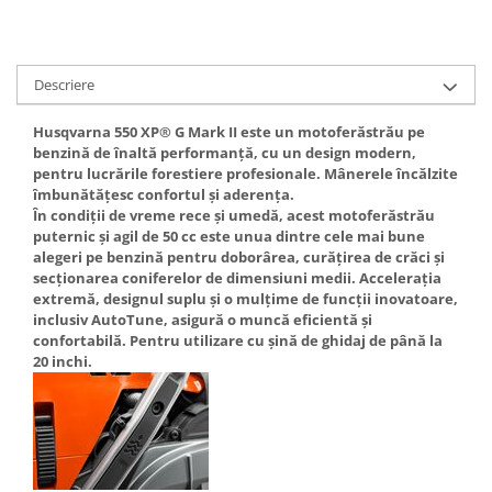
Rulmenti
Tobe esapament
Volanta
Descriere
Husqvarna 550 XP® G Mark II este un motoferăstrău pe
benzină de înaltă performanță, cu un design modern,
pentru lucrările forestiere profesionale. Mânerele încălzite
îmbunătățesc confortul și aderența.
În condiții de vreme rece și umedă, acest motoferăstrău
puternic și agil de 50 cc este unua dintre cele mai bune
alegeri pe benzină pentru doborârea, curățirea de crăci și
secționarea coniferelor de dimensiuni medii. Accelerația
extremă, designul suplu și o mulțime de funcții inovatoare,
inclusiv AutoTune, asigură o muncă eficientă și
confortabilă. Pentru utilizare cu șină de ghidaj de până la
20 inchi.