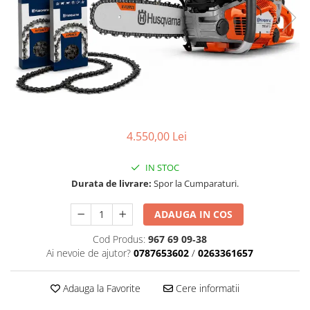
Carcasa ambreiaj
Carcasa demaror
Carter/Sasiu
Curele
Filtru aer
Garnituri
4.550,00 Lei
Garnituri carburator
Gheara doborare
IN STOC
Durata de livrare:
Spor la Cumparaturi.
Intrerupator
Maner frana
ADAUGA IN COS
Melc ulei
Cod Produs:
967 69 09‑38
Pistoane
Ai nevoie de ajutor?
0787653602
/
0263361657
Pompa ulei
Adauga la Favorite
Cere informatii
Rezervor carburant