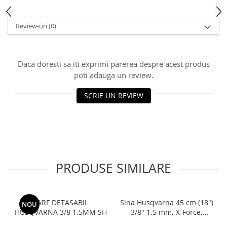
Toba Portata Aluminiu
Gheara Doborare
Review-uri
(0)
Maner de Pila
Maner Demaror
Daca doresti sa iti exprimi parerea despre acest produs
Aparat de spalat cu presiune
poti adauga un review.
Generator de curent
SCRIE UN REVIEW
Robot de Tuns Gazon
Accesorii Robot de tuns gazon
Aspiratoare
Echipamente Forestiere
Jucarii
PRODUSE SIMILARE
Piese de schimb
Tambur Demaror
Aprindere Electronica
VARF DETASABIL
Sina Husqvarna 45 cm (18")
NOU
Ambielaje
HUSQVARNA 3/8 1.5MM SH
3/8" 1,5 mm, X-Force,
Laminated bar
Ambreiaje