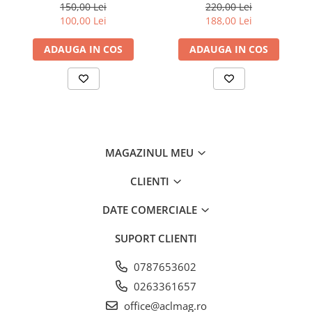
150,00 Lei
220,00 Lei
100,00 Lei
188,00 Lei
Amortizoare
Arc acceleratie
ADAUGA IN COS
ADAUGA IN COS
Arc clichet
Arc demaror
Buson rezervor
Capac ambreiaj
Capac cilindru
MAGAZINUL MEU
Carburatoare
CLIENTI
Carcasa ambreiaj
DATE COMERCIALE
Carcasa demaror
Carter/Sasiu
SUPORT CLIENTI
Curele
0787653602
Filtru aer
0263361657
Garnituri
office@aclmag.ro