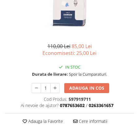
Role Lant
Sine
ULEI 2T
PACHETE SERVICE
Promotii Tik-Tok
110,00 Lei
85,00 Lei
YATO
Economisesti:
25,00
Lei
Freza de Zapada
Motounealta
IN STOC
Accesorii Motocoase
Durata de livrare:
Spor la Cumparaturi.
Cap trimmy
Discuri
ADAUGA IN COS
Fir trimmy
Cod Produs:
597919711
Ham Motocoasa
Ai nevoie de ajutor?
0787653602
/
0263361657
ULEI 4T
Soluție/Detergent
Adauga la Favorite
Cere informatii
Tractoare de grădină
TUNING