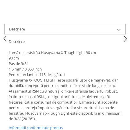
Toba Portata Aluminiu
Gheara Doborare
Maner de Pila
Descriere
Maner Demaror
Aparat de spalat cu presiune
Descriere
Generator de curent
Lamă de ferăstrău Husqvarna X-Tough Light 90 cm
Robot de Tuns Gazon
90 cm
Accesorii Robot de tuns gazon
Pas de 3/8''
1,5 mm / 0,058 inch
Aspiratoare
Pentru un lanț cu 115 de legături
Echipamente Forestiere
Husqvarna X-TOUGH LIGHT este ușoară, ușor de manevrat, dar
durabilă, concepută pentru condiții dificile și zile lungi de lucru.
Jucarii
Atașamentul RSN cu 3 nituri și o fixare strânsă fac vârful robust,
Piese de schimb
în timp ce nasul RSN și designul orificiului de ulei reduc atât
frecarea, cât și consumul de combustibil. Lamele sunt acoperite
Tambur Demaror
pentru a proteja împotriva zgârieturilor și coroziunii. Lama de
Aprindere Electronica
ferăstrău Husqvarna X-Tough Light este disponibilă în dimensiuni
de 3/8" (20-36").
Ambielaje
Informatii conformitate produs
Ambreiaje