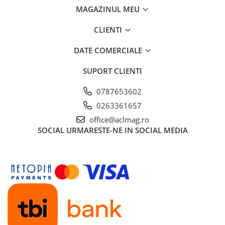
Garnituri carburator
MAGAZINUL MEU
Gheara doborare
CLIENTI
Intrerupator
DATE COMERCIALE
Maner frana
Melc ulei
SUPORT CLIENTI
Pistoane
0787653602
Pompa ulei
0263361657
Rezervor carburant
office@aclmag.ro
SOCIAL
URMARESTE-NE IN SOCIAL MEDIA
Rulmenti
Tobe esapament
Volanta
Produse
ROTAKT
Scarificator
TOTAL