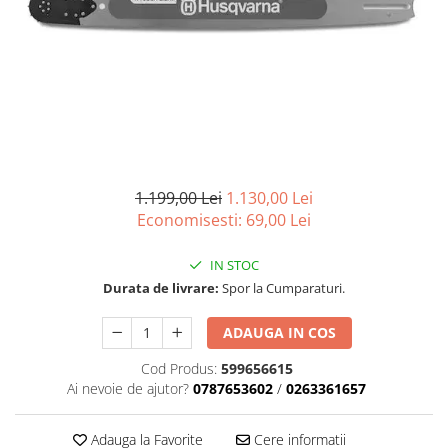
Role Lant
Sine
ULEI 2T
PACHETE SERVICE
Promotii Tik-Tok
YATO
Freza de Zapada
1.199,00 Lei
1.130,00 Lei
Motounealta
Economisesti:
69,00
Lei
Accesorii Motocoase
Cap trimmy
IN STOC
Discuri
Durata de livrare:
Spor la Cumparaturi.
Fir trimmy
ADAUGA IN COS
Ham Motocoasa
ULEI 4T
Cod Produs:
599656615
Soluție/Detergent
Ai nevoie de ajutor?
0787653602
/
0263361657
Tractoare de grădină
TUNING
Adauga la Favorite
Cere informatii