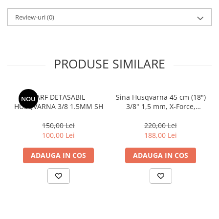
Amortizoare
Review-uri
(0)
Arc acceleratie
Arc clichet
PRODUSE SIMILARE
Arc demaror
Buson rezervor
Capac ambreiaj
VARF DETASABIL
Sina Husqvarna 45 cm (18")
NOU
Capac cilindru
HUSQVARNA 3/8 1.5MM SH
3/8" 1,5 mm, X-Force,
Laminated bar
Carburatoare
150,00 Lei
220,00 Lei
100,00 Lei
188,00 Lei
Carcasa ambreiaj
Carcasa demaror
ADAUGA IN COS
ADAUGA IN COS
Carter/Sasiu
Curele
Filtru aer
Garnituri