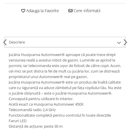
Rulmenti
Adauga la Favorite
Cere informatii
Tobe esapament
Volanta
Descriere
Jucăria Husqvarna Automower® aproape că poate trece drept
versiunea reală a acestui robot de gazon. Luminile se aprind la
pornire, iar telecomanda este ușor de folosit de către copii. Acum,
cei mici se pot distra la fel de mult cu jucăria lor, cum se distrează
proprietarul unui Automower® real pe gazon.
Jucăria Husqvarna Automower® este un produs de înaltă calitate
care cu siguranță va aduce zâmbetul pe fața copilului tău. Nu este
o jucărie obișnuită – este o jucărie Husqvarna Automower®.
Concepută pentru utilizare în interior.
Arată exact ca Husqvarna Automower 450X
Telecomandă radio 2,4 GHz
Funcționalitate completă pentru controlul în toate direcțiile
Faruri LED
Distanță de acțiune: peste 30 m