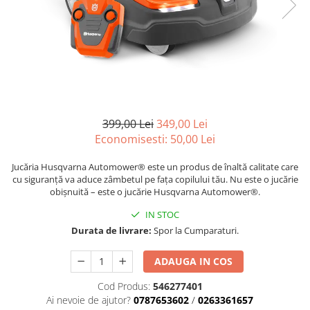
Carcasa ambreiaj
Carcasa demaror
Carter/Sasiu
Curele
Filtru aer
Garnituri
399,00 Lei
349,00 Lei
Economisesti:
50,00
Lei
Garnituri carburator
Gheara doborare
Jucăria Husqvarna Automower® este un produs de înaltă calitate care
cu siguranță va aduce zâmbetul pe fața copilului tău. Nu este o jucărie
Intrerupator
obișnuită – este o jucărie Husqvarna Automower®.
Maner frana
IN STOC
Melc ulei
Durata de livrare:
Spor la Cumparaturi.
Pistoane
ADAUGA IN COS
Pompa ulei
Cod Produs:
546277401
Rezervor carburant
Ai nevoie de ajutor?
0787653602
/
0263361657