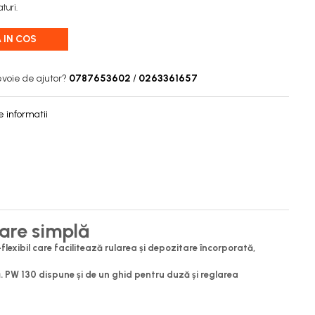
turi.
 IN COS
evoie de ajutor?
0787653602
/
0263361657
 informatii
țare simplă
exibil care facilitează rularea și depozitare încorporată,
ă. PW 130 dispune și de un ghid pentru duză și reglarea