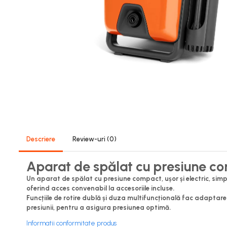
Role Lant
Sine
ULEI 2T
PACHETE SERVICE
Promotii Tik-Tok
YATO
Freza de Zapada
Motounealta
Accesorii Motocoase
Cap trimmy
Descriere
Review-uri
(0)
Discuri
Fir trimmy
Aparat de spălat cu presiune com
Ham Motocoasa
Un aparat de spălat cu presiune compact, ușor și electric, sim
ULEI 4T
oferind acces convenabil la accesoriile incluse.
Funcțiile de rotire dublă și duza multifuncțională fac adaptare
Soluție/Detergent
presiunii, pentru a asigura presiunea optimă.
Tractoare de grădină
Informatii conformitate produs