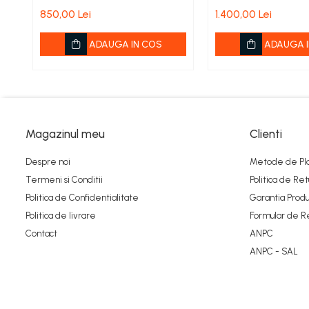
235
345C
850,00 Lei
1.400,00 Lei
Ambreiaje
Amortizoare
ADAUGA IN COS
ADAUGA I
Arc acceleratie
Arc clichet
Arc demaror
Buson rezervor
Magazinul meu
Clienti
Capac ambreiaj
Despre noi
Metode de Pl
Capac cilindru
Termeni si Conditii
Politica de Ret
Politica de Confidentialitate
Garantia Produ
Carburatoare
Politica de livrare
Formular de R
Carcasa ambreiaj
Contact
ANPC
Carcasa demaror
ANPC - SAL
Carter/Sasiu
Curele