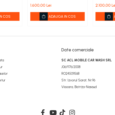
350
360
1.600,00 Lei
2.100,00 Le
N COS
ADAUGA IN COS
Date comerciale
ata
SC ACL MOBILE CAR WASH SRL
ur
J06/976/2008
selor
RO24509568
etur
Str. Izvorul Sarat, Nr.96
Viisoara, Bistrița-Nasaud