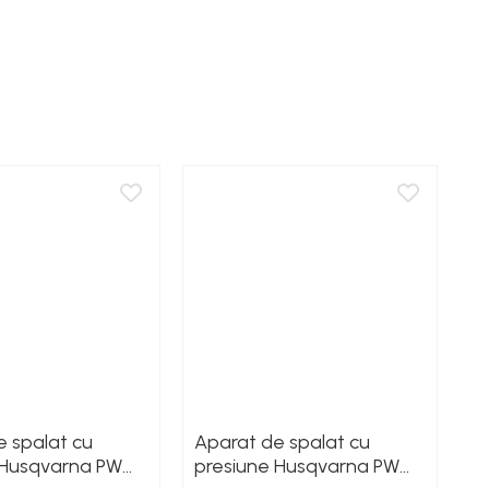
e spalat cu
Aparat de spalat cu
A
 Husqvarna PW
presiune Husqvarna PW
p