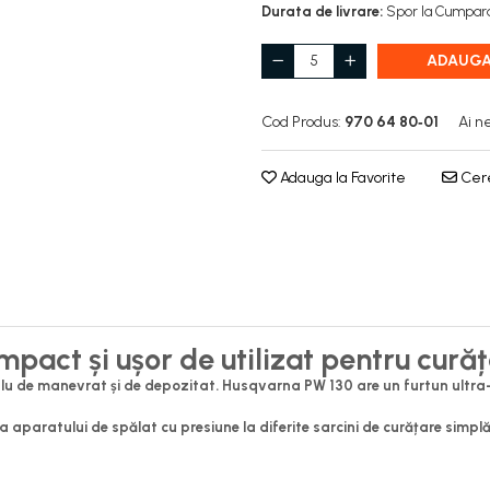
Durata de livrare:
Spor la Cumpara
ADAUGA
Cod Produs:
970 64 80‑01
Ai n
Adauga la Favorite
Cere
pact și ușor de utilizat pentru cură
plu de manevrat și de depozitat. Husqvarna PW 130 are un furtun ultra-fl
a aparatului de spălat cu presiune la diferite sarcini de curățare simpl