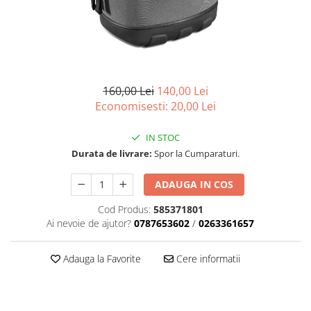
Role Lant
Sine
ULEI 2T
PACHETE SERVICE
Promotii Tik-Tok
160,00 Lei
140,00 Lei
YATO
Economisesti:
20,00
Lei
Freza de Zapada
IN STOC
Motounealta
Durata de livrare:
Spor la Cumparaturi.
Accesorii Motocoase
Cap trimmy
ADAUGA IN COS
Discuri
Cod Produs:
585371801
Fir trimmy
Ai nevoie de ajutor?
0787653602
/
0263361657
Ham Motocoasa
ULEI 4T
Adauga la Favorite
Cere informatii
Soluție/Detergent
Tractoare de grădină
TUNING