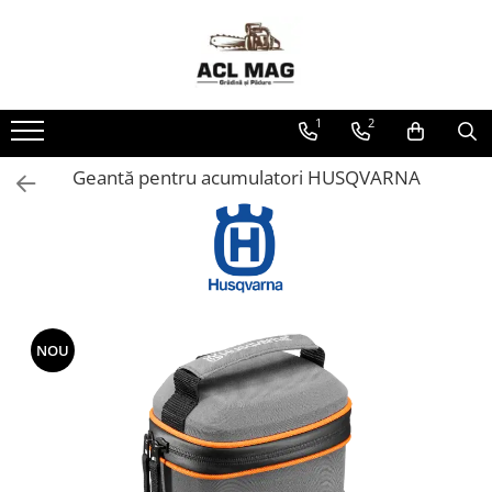
Toate Produsele
Acumulatori
1
2
Aparat gard electric
Canistre
Geantă pentru acumulatori HUSQVARNA
Husqvarna Construction
Motoferastrau
Kit intretinere
Motoferastrau benzina
Motoferastrau Acumulator
NOU
Accesorii Motoferastraie
Vasilina
Kituri Ascutire
Lanturi
Pila Lant