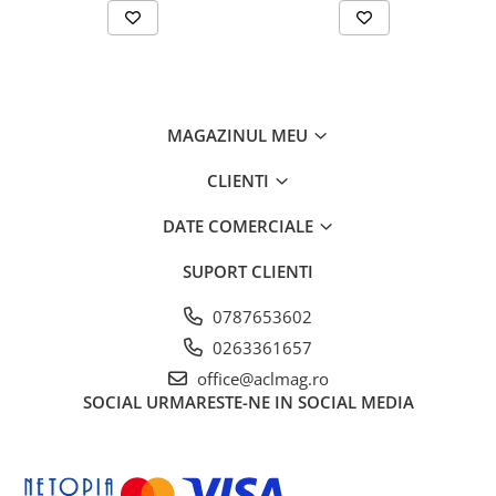
Garnituri carburator
Gheara doborare
Intrerupator
Maner frana
MAGAZINUL MEU
Melc ulei
CLIENTI
Pistoane
Pompa ulei
DATE COMERCIALE
Rezervor carburant
SUPORT CLIENTI
Rulmenti
0787653602
Tobe esapament
0263361657
Volanta
office@aclmag.ro
Produse
SOCIAL
URMARESTE-NE IN SOCIAL MEDIA
ROTAKT
Scarificator
TOTAL