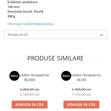
Înălțime ambalare
130 mm
Amortizoare
Greutate brută, finală
Arc acceleratie
268 g
Arc clichet
Informatii conformitate produs
Arc demaror
Review-uri
(0)
Buson rezervor
Capac ambreiaj
Capac cilindru
PRODUSE SIMILARE
Carburatoare
Carcasa ambreiaj
Acumulator Husqvarna
Acumulator Husqvarna
NOU
NOU
Carcasa demaror
BLi300
BLi30
Carter/Sasiu
2.300,00 Lei
1.900,00 Lei
Curele
2.100,00 Lei
1.700,00 Lei
Filtru aer
ADAUGA IN COS
ADAUGA IN COS
Garnituri