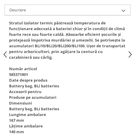
Toba Portata Aluminiu
Descriere
Gheara Doborare
Stratul izolator termic păstrează temperatura de
Maner de Pila
funcționare adecvată a bateriei chiar și în condiții de climă
Maner Demaror
foarte rece sau foarte caldă. Absoarbe eficient șocurile și
protejează împotriva murdăriei și umezelii. Se potrivește la
Aparat de spalat cu presiune
acumulatori BLi10/BLi20/BLi200/BLi100. Ușor de transportat
Generator de curent
pentru arboricultori, prin agățare la centură cu
carabinieră sau cârlig.
Robot de Tuns Gazon
Accesorii Robot de tuns gazon
Număr articol
585371801
Aspiratoare
Date despre produs
Echipamente Forestiere
Battery bag, BLi batteries
Jucarii
Accesorii pentru
Produse pe acumulatori
Piese de schimb
Dimensiuni
Tambur Demaror
Battery bag, BLi batteries
Lungime ambalare
Aprindere Electronica
167 mm
Ambielaje
Lățime ambalare
140 mm
Ambreiaje